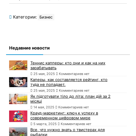
Категории:
Бизнес
Недавние новости
Теннис капперы: кто они и как на них
зарабатывать
25 мая, 2025
Комментариев нет
Каперы, как составляется рейтинг, кто
туда не попадает.
25 мая, 2025
Комментариев нет
Як підготувати тіло до літа: план дій за 2
місяці
14 мая, 2025
Комментариев нет
Крауд-маркетинг: ключ к успеху в
современном цифровом мире
5 марта, 2025
Комментариев нет
Все, что нужно знать о твистерах для
рыбалки