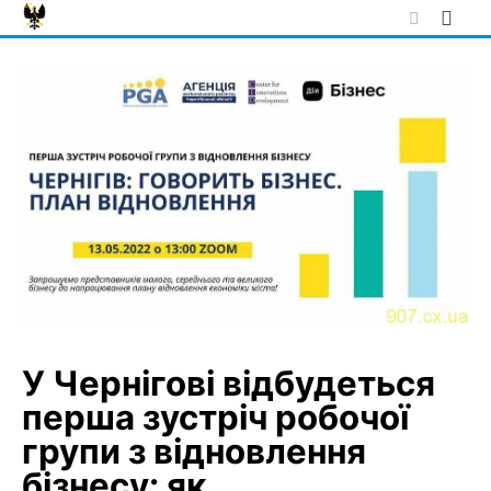
Skip
to
content
У Чернігові відбудеться
перша зустріч робочої
групи з відновлення
бізнесу: як