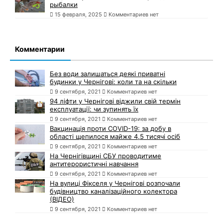
рыбалки
15 февраля, 2025
Комментариев нет
Комментарии
Без води залишаться деякі приватні
будинки у Чернігові: коли та на скільки
9 сентября, 2021
Комментариев нет
94 ліфти у Чернігові віджили свій термін
експлуатації: чи зупинять їх
9 сентября, 2021
Комментариев нет
Вакцинація проти COVID-19: за добу в
області щепилося майже 4,5 тисячі осіб
9 сентября, 2021
Комментариев нет
На Чернігівщині СБУ проводитиме
антитерористичні навчання
9 сентября, 2021
Комментариев нет
На вулиці Фікселя у Чернігові розпочали
будівництво каналізаційного колектора
(ВІДЕО)
9 сентября, 2021
Комментариев нет