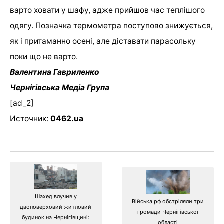
варто ховати у шафу, адже прийшов час теплішого
одягу. Позначка термометра поступово знижується,
як і притаманно осені, але діставати парасольку
поки що не варто.
Валентина Гавриленко
Чернігівська Медіа Група
[ad_2]
Источник:
0462.ua
Шахед влучив у
Війська рф обстріляли три
двоповерховий житловий
громади Чернігівської
будинок на Чернігівщині:
області