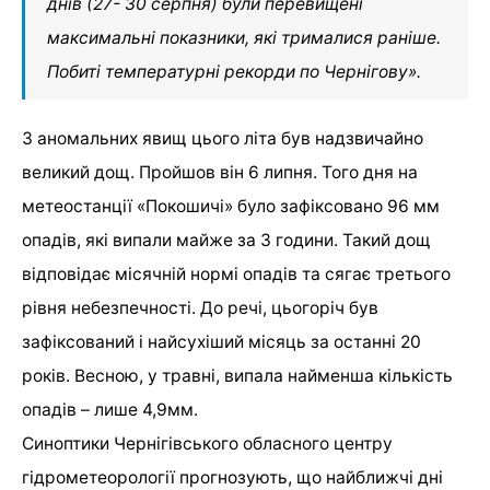
днів (27- 30 серпня) були перевищені
максимальні показники, які трималися раніше.
Побиті температурні рекорди по Чернігову».
З аномальних явищ цього літа був надзвичайно
великий дощ. Пройшов він 6 липня. Того дня на
метеостанції «Покошичі» було зафіксовано 96 мм
опадів, які випали майже за 3 години. Такий дощ
відповідає місячній нормі опадів та сягає третього
рівня небезпечності. До речі, цьогоріч був
зафіксований і найсухіший місяць за останні 20
років. Весною, у травні, випала найменша кількість
опадів – лише 4,9мм.
Синоптики Чернігівського обласного центру
гідрометеорології прогнозують, що найближчі дні