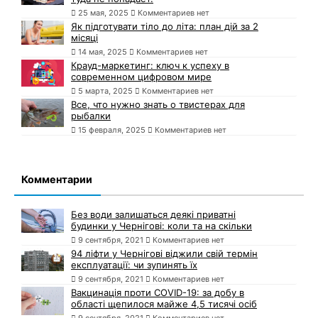
25 мая, 2025
Комментариев нет
Як підготувати тіло до літа: план дій за 2
місяці
14 мая, 2025
Комментариев нет
Крауд-маркетинг: ключ к успеху в
современном цифровом мире
5 марта, 2025
Комментариев нет
Все, что нужно знать о твистерах для
рыбалки
15 февраля, 2025
Комментариев нет
Комментарии
Без води залишаться деякі приватні
будинки у Чернігові: коли та на скільки
9 сентября, 2021
Комментариев нет
94 ліфти у Чернігові віджили свій термін
експлуатації: чи зупинять їх
9 сентября, 2021
Комментариев нет
Вакцинація проти COVID-19: за добу в
області щепилося майже 4,5 тисячі осіб