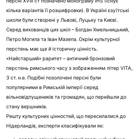
персні XVIII ст позначено монограму IHS (існує
кілька варіантів її розшифровки). В Україні єзуїтські
школи були створені у Львові, Луцьку та Києві.
Серед вихованців цих шкіл – Богдан Хмельницький,
Петро Могила та Іван Мазепа. Окрім культурної
перстень має ще й історичну цінність.
«Найстарший» раритет – античний бронзовий
перстень римського часу з зображенням літер VITA,
3 ст. н.е. Подібні позолочені персні були
популярними в Римській імперії серед
вільновідпущеників та громадян, що перейшли до
стану вершників.
Решту культурних цінностей, що пересилалися до
Нідерландів, експерти класифікували як: