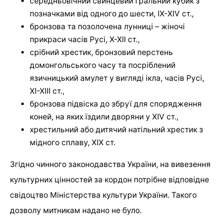
середньовічний свинцевий гральний кубик з
позначками від одного до шести, ІХ-XIV ст.,
бронзова та позолочена лунниці – жіночі
прикраси часів Русі, Х-ХІІ ст.,
срібний хрестик, бронзовий перстень
домонгольського часу та посріблений
язичницький амулет у вигляді ікла, часів Русі,
ХІ-ХІІІ ст.,
бронзова підвіска до збруї для спорядження
коней, на яких їздили дворяни у XIV ст.,
хрестильний або дитячий натільний хрестик з
мідного сплаву, ХІХ ст.
Згідно чинного законодавства України, на вивезення
культурних цінностей за кордон потрібне відповідне
свідоцтво Міністерства культури України. Такого
дозволу митникам надано не було.