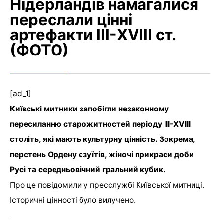
Нідерландів намагалися
переслали цінні
артефакти ІІІ-XVIII ст.
(ФОТО)
[ad_1]
Київські митники запобігли незаконному
пересиланню старожитностей періоду ІІІ-XVIII
століть, які мають культурну цінність. Зокрема,
перстень Ордену єзуїтів, жіночі прикраси доби
Русі та середньовічний гральний кубик.
Про це повідомили у пресслужбі Київської митниці.
Історичні цінності було вилучено.