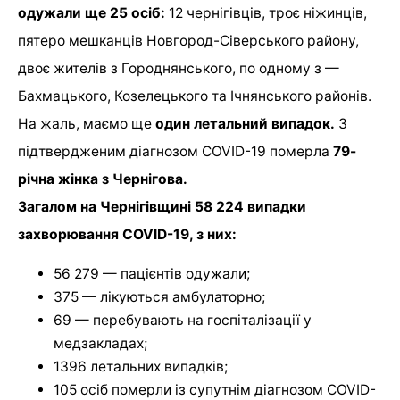
одужали ще 25 осіб:
12 чернігівців, троє ніжинців,
пятеро мешканців Новгород-Сіверського району,
двоє жителів з Городнянського, по одному з —
Бахмацького, Козелецького та Ічнянського районів.
На жаль, маємо ще
один летальний випадок.
З
підтвердженим діагнозом COVID-19 померла
79-
річна жінка з Чернігова.
Загалом на Чернігівщині 58 224 випадки
захворювання COVID-19, з них:
56 279 — пацієнтів одужали;
375 — лікуються амбулаторно;
69 — перебувають на госпіталізації у
медзакладах;
1396 летальних випадків;
105 осіб померли із супутнім діагнозом COVID-