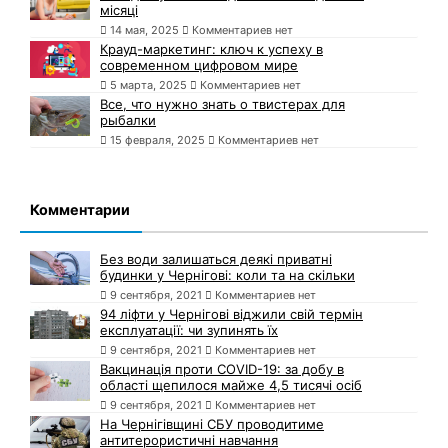
місяці
14 мая, 2025
Комментариев нет
Крауд-маркетинг: ключ к успеху в
современном цифровом мире
5 марта, 2025
Комментариев нет
Все, что нужно знать о твистерах для
рыбалки
15 февраля, 2025
Комментариев нет
Комментарии
Без води залишаться деякі приватні
будинки у Чернігові: коли та на скільки
9 сентября, 2021
Комментариев нет
94 ліфти у Чернігові віджили свій термін
експлуатації: чи зупинять їх
9 сентября, 2021
Комментариев нет
Вакцинація проти COVID-19: за добу в
області щепилося майже 4,5 тисячі осіб
9 сентября, 2021
Комментариев нет
На Чернігівщині СБУ проводитиме
антитерористичні навчання