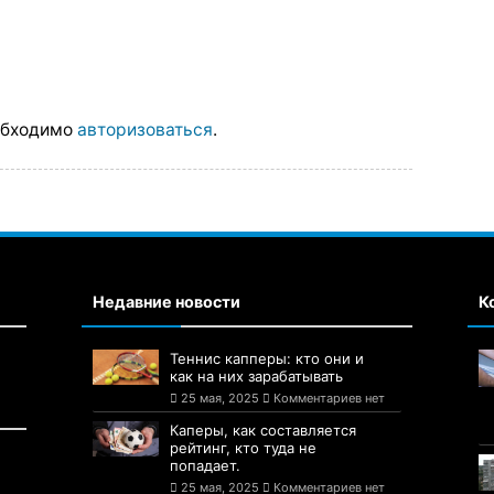
обходимо
авторизоваться
.
Недавние новости
К
Теннис капперы: кто они и
как на них зарабатывать
25 мая, 2025
Комментариев нет
Каперы, как составляется
рейтинг, кто туда не
попадает.
25 мая, 2025
Комментариев нет