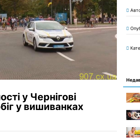
Авт
Опу
Кате
Недав
сті у Чернігові
біг у вишиванках