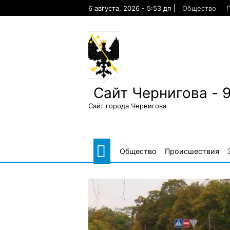
Skip
6 августа, 2026 - 5:53 дп
Общество
to
content
Сайт Чернигова - 
Сайт города Чернигова
Общество
Происшествия