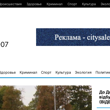
Происшествия
Здоровье
Криминал
Спорт
Культура
Экол
907
Здоровье
Криминал
Спорт
Культура
Экология
Полити
До Д
відб
(ВІД