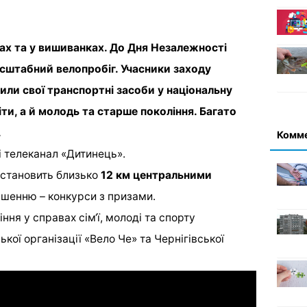
ах та у вишиванках. До Дня Незалежності
асштабний велопробіг. Учасники заходу
ли свої транспортні засоби у національну
іти, а й молодь та старше покоління. Багато
.
Комм
 телеканал «Дитинець».
 становить близько
12 км центральними
шенню – конкурси з призами.
ння у справах сім‘ї, молоді та спорту
ької організації «Вело Че» та Чернігівської