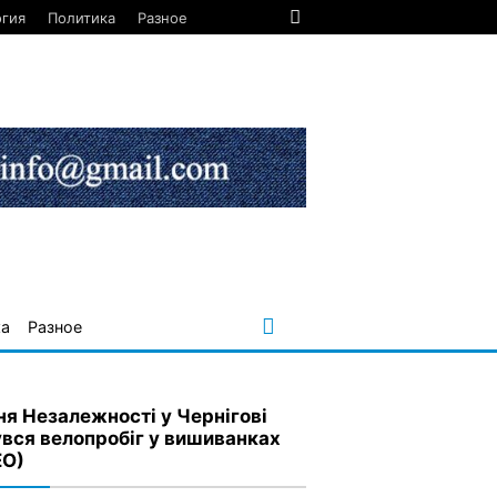
огия
Политика
Разное
ка
Разное
ня Незалежності у Чернігові
увся велопробіг у вишиванках
ЕО)