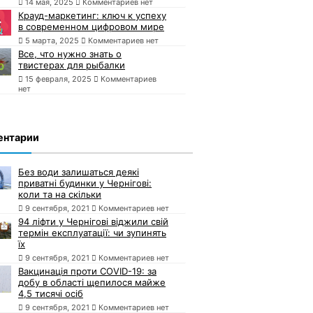
14 мая, 2025
Комментариев нет
Крауд-маркетинг: ключ к успеху
в современном цифровом мире
5 марта, 2025
Комментариев нет
Все, что нужно знать о
твистерах для рыбалки
15 февраля, 2025
Комментариев
нет
ентарии
Без води залишаться деякі
приватні будинки у Чернігові:
коли та на скільки
9 сентября, 2021
Комментариев нет
94 ліфти у Чернігові віджили свій
термін експлуатації: чи зупинять
їх
9 сентября, 2021
Комментариев нет
Вакцинація проти COVID-19: за
добу в області щепилося майже
4,5 тисячі осіб
9 сентября, 2021
Комментариев нет