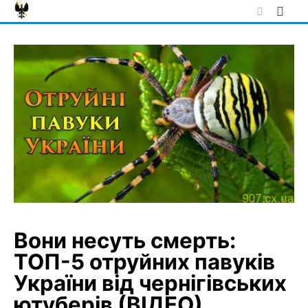
Skip
to
content
Вони несуть смерть:
ТОП-5 отруйних павуків
України від чернігівських
ютуберів (ВІДЕО)