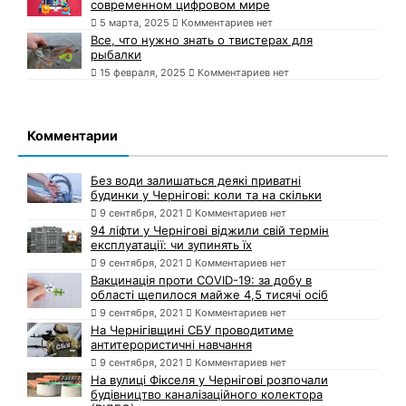
современном цифровом мире
5 марта, 2025
Комментариев нет
Все, что нужно знать о твистерах для
рыбалки
15 февраля, 2025
Комментариев нет
Комментарии
Без води залишаться деякі приватні
будинки у Чернігові: коли та на скільки
9 сентября, 2021
Комментариев нет
94 ліфти у Чернігові віджили свій термін
експлуатації: чи зупинять їх
9 сентября, 2021
Комментариев нет
Вакцинація проти COVID-19: за добу в
області щепилося майже 4,5 тисячі осіб
9 сентября, 2021
Комментариев нет
На Чернігівщині СБУ проводитиме
антитерористичні навчання
9 сентября, 2021
Комментариев нет
На вулиці Фікселя у Чернігові розпочали
будівництво каналізаційного колектора