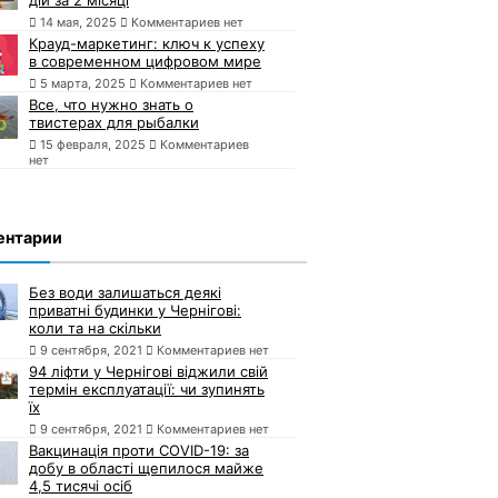
14 мая, 2025
Комментариев нет
Крауд-маркетинг: ключ к успеху
в современном цифровом мире
5 марта, 2025
Комментариев нет
Все, что нужно знать о
твистерах для рыбалки
15 февраля, 2025
Комментариев
нет
ентарии
Без води залишаться деякі
приватні будинки у Чернігові:
коли та на скільки
9 сентября, 2021
Комментариев нет
94 ліфти у Чернігові віджили свій
термін експлуатації: чи зупинять
їх
9 сентября, 2021
Комментариев нет
Вакцинація проти COVID-19: за
добу в області щепилося майже
4,5 тисячі осіб