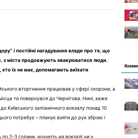
ору” і постійні нагадування влади про те, що
о, з міста продовжують евакуюватися люди.
Комм
, хто їх не має, допомагають виїхати
сійського вторгнення працював у сфері охорони, а
місце та повернувся до Чернігова. Нині, каже
а до Київського залізничного вокзалу понад 10
цього потребує – планує взяти до рук зброю і
 по 2-3 години, ночують на вокзалі чи у