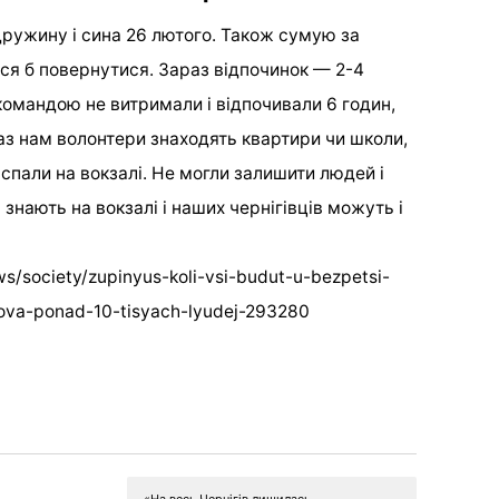
дружину і сина 26 лютого. Також сумую за
ося б повернутися. Зараз відпочинок — 2-4
 командою не витримали і відпочивали 6 годин,
раз нам волонтери знаходять квартири чи школи,
спали на вокзалі. Не могли залишити людей і
 знають на вокзалі і наших чернігівців можуть і
s/society/zupinyus-koli-vsi-budut-u-bezpetsi-
gova-ponad-10-tisyach-lyudej-293280
«На весь Чернігів лишилась