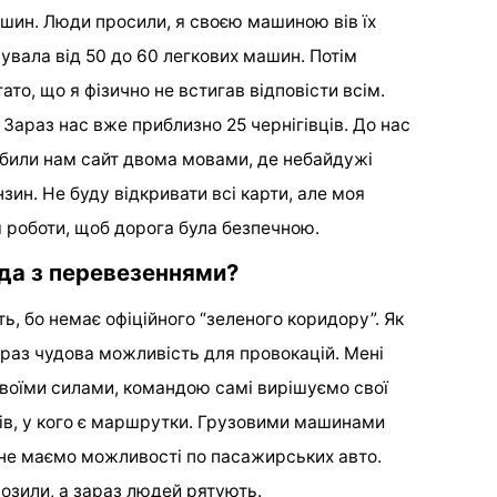
ашин. Люди просили, я своєю машиною вів їх
увала від 50 до 60 легкових машин. Потім
ато, що я фізично не встигав відповісти всім.
Зараз нас вже приблизно 25 чернігівців. До нас
робили нам сайт двома мовами, де небайдужі
ин. Не буду відкривати всі карти, але моя
 роботи, щоб дорога була безпечною.
да з перевезеннями?
ть, бо немає офіційного “зеленого коридору”. Як
краз чудова можливість для провокацій. Мені
своїми силами, командою самі вирішуємо свої
ів, у кого є маршрутки. Грузовими машинами
 не маємо можливості по пасажирських авто.
озили, а зараз людей рятують.