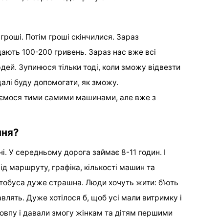
 гроші. Потім гроші скінчилися. Зараз
ають 100-200 гривень. Зараз нас вже всі
дей. Зупинюся тільки тоді, коли зможу відвезти
далі буду допомогати, як зможу.
ємося тими самими машинами, але вже з
ння?
. У середньому дорога займає 8-11 годин. І
ід маршруту, графіка, кількості машин та
тобуса дуже страшна. Люди хочуть жити: б’ють
авлять. Дуже хотілося б, щоб усі мали витримку і
товпу і давали змогу жінкам та дітям першими