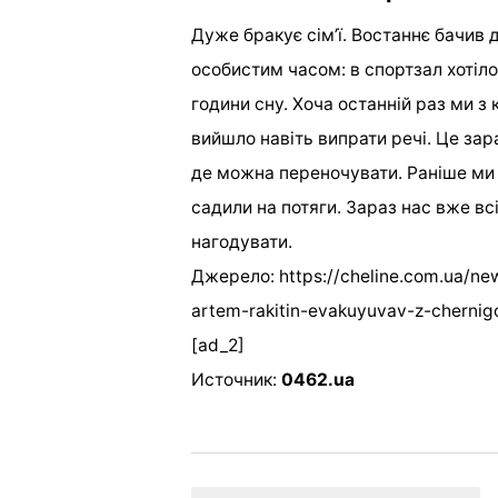
Дуже бракує сім’ї. Востаннє бачив 
особистим часом: в спортзал хотіл
години сну. Хоча останній раз ми з
вийшло навіть випрати речі. Це за
де можна переночувати. Раніше ми 
садили на потяги. Зараз нас вже всі
нагодувати.
Джерело: https://cheline.com.ua/new
artem-rakitin-evakuyuvav-z-cherni
[ad_2]
Источник:
0462.ua