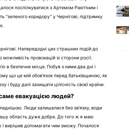
лося поспілкуватися з Артемом Ракітіним і
ть “зеленого коридору” у Чернігові, підтримку
є.
Чернігові. Напередодні цих страшних подій до
 можливість провокацій зі сторони росії.
’ю в безпечне місце. Побув з ними два дні і
ому що це мій обов’язок перед батьківщиною, як
зу і буду далі захищати цілісність своєї країни.
 саме евакуацією людей?
ладнішою. Люди залишалися без зв’язку, води
в нашу область дуже добре. До того ж я маю
му і вирішив допомагати чим зможу. Почалося