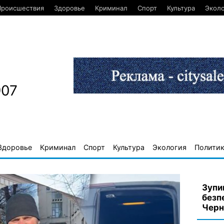
Происшествия
Здоровье
Криминал
Спорт
Культура
Экол
907
Здоровье
Криминал
Спорт
Культура
Экология
Полити
Зупи
безп
Черн