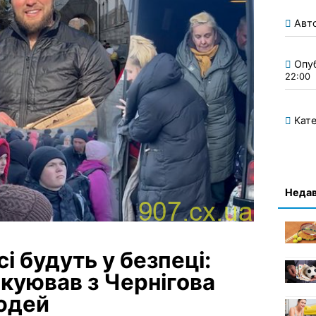
Авт
Опу
22:00
Кате
Недав
і будуть у безпеці:
акуював з Чернігова
людей