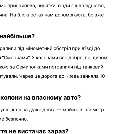
емо принципово, винятки: люди з інвалідністю,
чна. На блокпостах нам допомогають, бо вже
 найбільше?
трапили під мінометний обстріл при в’їзді до
и “Смерчами”. З колонами все добре, всі дивом
вкою за Семиполками потрапили під танковий
рятували. Через це дорога до Києва зайняла 10
колони на власному авто?
обусів, колона дуже довга — майже в кілометр.
же безпечно.
тя не вистачає зараз?