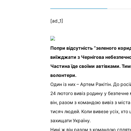
[ad_1]
Попри відсутність “зеленого корид
виїжджати з Чернігова небезпечн
Частина їде своїми автівками. Тим
волонтери.
Один із них – Артем Ракітін. До ро
24 лютого вивіз родину у безпечне 
він, разом з командою вивіз з міст
тисяч людей. Коли вивезе усіх, хто 
захищати Україну.
Нині ж він разом з командою сплять