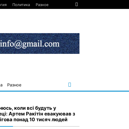
огия
Политика
Разное
ка
Разное
нюсь, коли всі будуть у
еці: Артем Ракітін евакуював з
ігова понад 10 тисяч людей