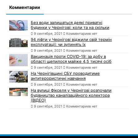
Комментарии
Без води залишаться деякі приватні
будинки у Чернігові: коли та на скільки
9 сентября, 2021
Комментариев нет
94 ліфти у Чернігові віджили свій термін
експлуатації: чи зупинять їх
9 сентября, 2021
Комментариев нет
Вакцинація проти COVID-19: за добу в
області щепилося майже 4,5 тисячі осіб
9 сентября, 2021
Комментариев нет
На Чернігівщині СБУ проводитиме
антитерористичні навчання
9 сентября, 2021
Комментариев нет
На вулиці Фікселя у Чернігові розпочали
будівництво каналізаційного колектора
(ВІДЕО)
9 сентября, 2021
Комментариев нет