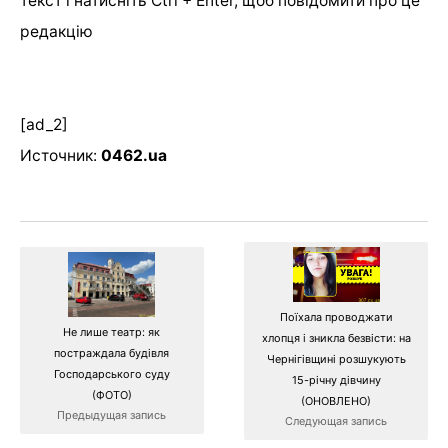
текст і натисніть Ctrl + Enter, щоб повідомити про це
редакцію
[ad_2]
Источник:
0462.ua
Поїхала проводжати
Не лише театр: як
хлопця і зникла безвісти: на
постраждала будівля
Чернігівщині розшукують
Господарського суду
15-річну дівчину
(ФОТО)
(ОНОВЛЕНО)
Предыдущая запись
Следующая запись