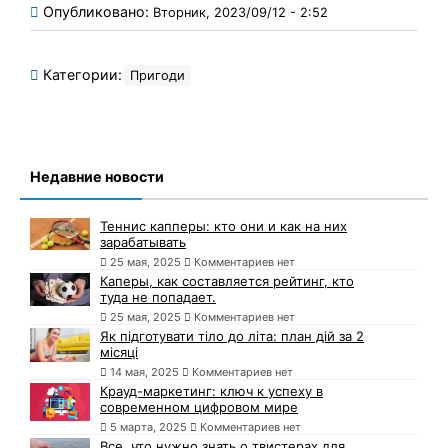
Опубликовано:
Вторник, 2023/09/12 - 2:52
Категории:
Пригоди
Недавние новости
Теннис капперы: кто они и как на них
зарабатывать
25 мая, 2025
Комментариев нет
Каперы, как составляется рейтинг, кто
туда не попадает.
25 мая, 2025
Комментариев нет
Як підготувати тіло до літа: план дій за 2
місяці
14 мая, 2025
Комментариев нет
Крауд-маркетинг: ключ к успеху в
современном цифровом мире
5 марта, 2025
Комментариев нет
Все, что нужно знать о твистерах для