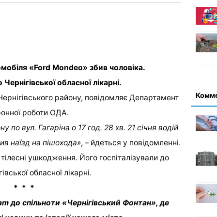
томобіля «Ford Mondeo» збив чоловіка.
Чернігівської обласної лікарні.
Комм
 Чернігівського району, повідомляє Департамент
ронної роботи ОДА.
 по вул. Гагаріна о 17 год. 28 хв. 21 січня водій
в наїзд на пішохода»
, – йдеться у повідомленні.
в тілесні ушкодження. Його госпіталізували до
івської обласної лікарні.
* * *
am до спільноти «Чернігівський Фонтан», де