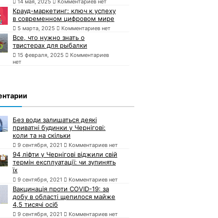
14 мая, 2025
Комментариев нет
Крауд-маркетинг: ключ к успеху
в современном цифровом мире
5 марта, 2025
Комментариев нет
Все, что нужно знать о
твистерах для рыбалки
15 февраля, 2025
Комментариев
нет
ентарии
Без води залишаться деякі
приватні будинки у Чернігові:
коли та на скільки
9 сентября, 2021
Комментариев нет
94 ліфти у Чернігові віджили свій
термін експлуатації: чи зупинять
їх
9 сентября, 2021
Комментариев нет
Вакцинація проти COVID-19: за
добу в області щепилося майже
4,5 тисячі осіб
9 сентября, 2021
Комментариев нет