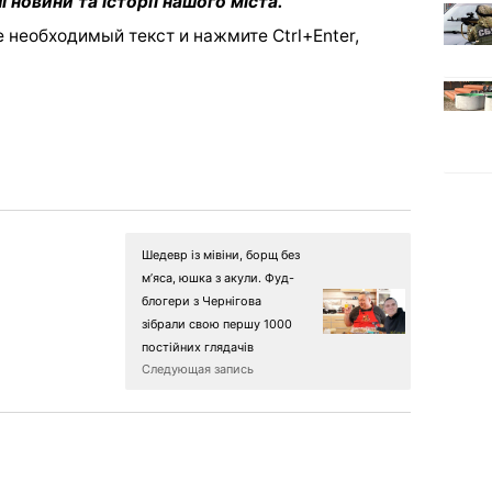
і новини та історії нашого міста.
 необходимый текст и нажмите Ctrl+Enter,
Шедевр із мівіни, борщ без
м’яса, юшка з акули. Фуд-
блогери з Чернігова
зібрали свою першу 1000
постійних глядачів
Следующая запись