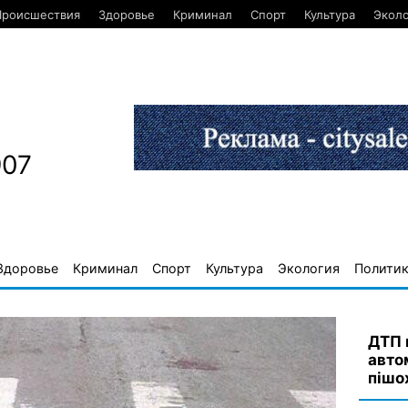
Происшествия
Здоровье
Криминал
Спорт
Культура
Экол
907
Здоровье
Криминал
Спорт
Культура
Экология
Полити
ДТП 
авто
пішо