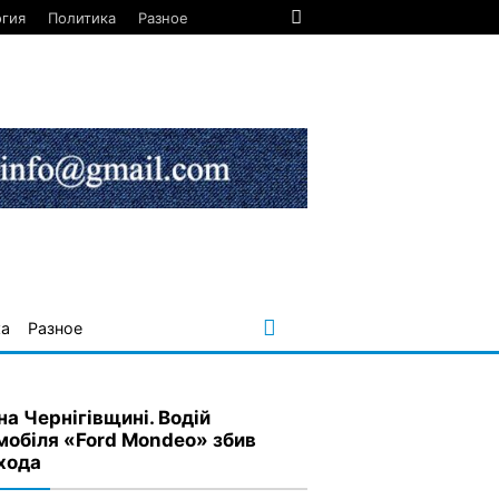
огия
Политика
Разное
ка
Разное
на Чернігівщині. Водій
мобіля «Ford Mondeo» збив
хода