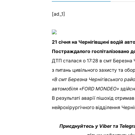
[ad_1]
21 січня на Чернігівщині водій ав
Постраждалого госпіталізовано до 
ДТП сталася о 17:28 в смт Березна
з питань цивільного захисту та обо
«В смт Березна Чернігівського району
автомобіля «FORD MONDEO» здійсни
В результаті аварії пішохід отрима
нейрохірургічного відділення Черніг
Приєднуйтесь у Viber та Telegr