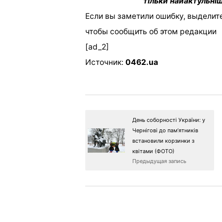
тільки найактульніш
Если вы заметили ошибку, выделите
чтобы сообщить об этом редакции
[ad_2]
Источник:
0462.ua
День соборності України: у
Чернігові до пам‘ятників
встановили корзинки з
квітами (ФОТО)
Предыдущая запись