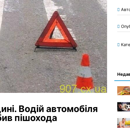
Авт
Опу
Кате
Недав
ині. Водій автомобіля
бив пішохода