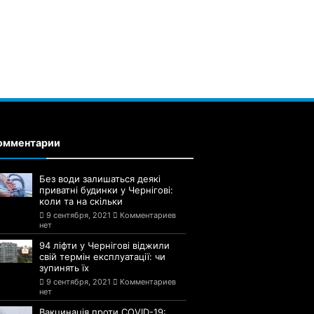
омментарии
Без води залишаться деякі
приватні будинки у Чернігові:
коли та на скільки
9 сентября, 2021
Комментариев
нет
94 ліфти у Чернігові віджили
свій термін експлуатації: чи
зупинять їх
9 сентября, 2021
Комментариев
нет
Вакцинація проти COVID-19: