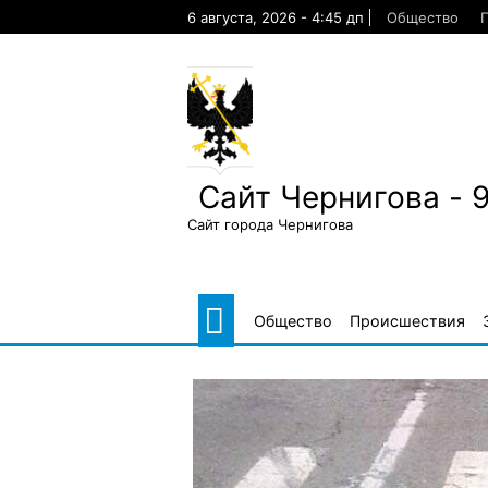
Skip
6 августа, 2026 - 4:45 дп
Общество
to
content
Сайт Чернигова - 
Сайт города Чернигова
Общество
Происшествия