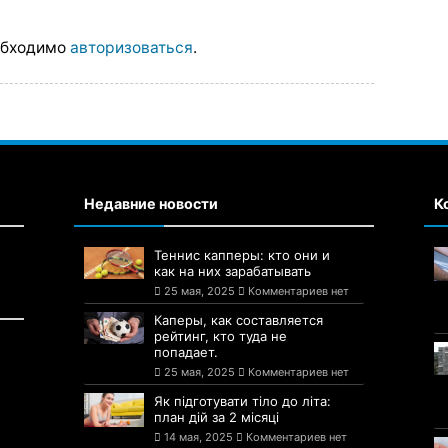
обходимо
авторизоваться
.
Недавние новости
К
Теннис капперы: кто они и
как на них зарабатывать
25 мая, 2025
Комментариев нет
Каперы, как составляется
рейтинг, кто туда не
попадает.
25 мая, 2025
Комментариев нет
Як підготувати тіло до літа:
план дій за 2 місяці
14 мая, 2025
Комментариев нет