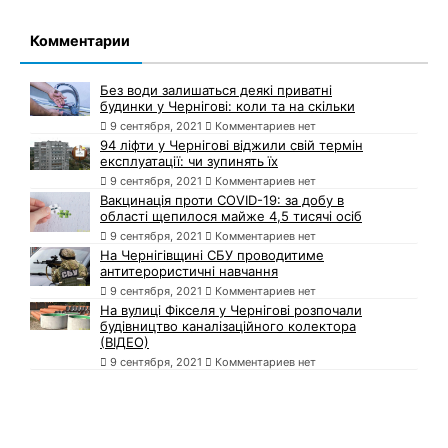
Комментарии
Без води залишаться деякі приватні
будинки у Чернігові: коли та на скільки
9 сентября, 2021
Комментариев нет
94 ліфти у Чернігові віджили свій термін
експлуатації: чи зупинять їх
9 сентября, 2021
Комментариев нет
Вакцинація проти COVID-19: за добу в
області щепилося майже 4,5 тисячі осіб
9 сентября, 2021
Комментариев нет
На Чернігівщині СБУ проводитиме
антитерористичні навчання
9 сентября, 2021
Комментариев нет
На вулиці Фікселя у Чернігові розпочали
будівництво каналізаційного колектора
(ВІДЕО)
9 сентября, 2021
Комментариев нет