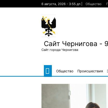
Skip
6 августа, 2026 - 3:55 дп
Общество
to
content
Сайт Чернигова - 
Сайт города Чернигова
Общество
Происшествия