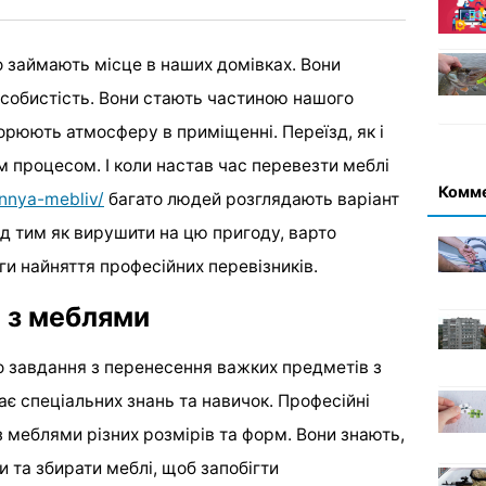
 займають місце в наших домівках. Вони
 особистість. Вони стають частиною нашого
орюють атмосферу в приміщенні. Переїзд, як і
м процесом. І коли настав час перевезти меблі
Комм
nnya-mebliv/
багато людей розглядають варіант
ед тим як вирушити на цю пригоду, варто
ги найняття професійних перевізників.
і з меблями
о завдання з перенесення важких предметів з
ає спеціальних знань та навичок. Професійні
з меблями різних розмірів та форм. Вони знають,
 та збирати меблі, щоб запобігти