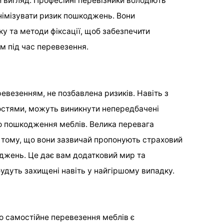
й вигляд. Професійні перевізники володіють
німізувати ризик пошкоджень. Вони
у та методи фіксації, щоб забезпечити
 під час перевезення.
ревезенням, не позбавлена ризиків. Навіть з
стями, можуть виникнути непередбачені
о пошкодження меблів. Велика перевага
в тому, що вони зазвичай пропонують страховий
джень. Це дає вам додатковий мир та
будуть захищені навіть у найгіршому випадку.
о самостійне перевезення меблів є