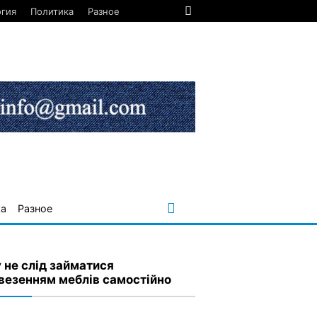
огия
Политика
Разное
ка
Разное
 не слід займатися
везенням меблів самостійно