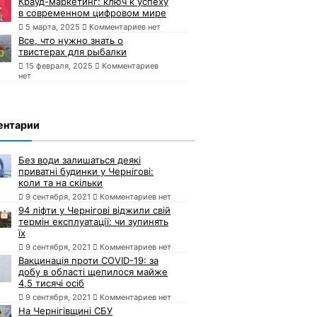
Крауд-маркетинг: ключ к успеху
в современном цифровом мире
5 марта, 2025
Комментариев нет
Все, что нужно знать о
твистерах для рыбалки
15 февраля, 2025
Комментариев
нет
ентарии
Без води залишаться деякі
приватні будинки у Чернігові:
коли та на скільки
9 сентября, 2021
Комментариев нет
94 ліфти у Чернігові віджили свій
термін експлуатації: чи зупинять
їх
9 сентября, 2021
Комментариев нет
Вакцинація проти COVID-19: за
добу в області щепилося майже
4,5 тисячі осіб
9 сентября, 2021
Комментариев нет
На Чернігівщині СБУ