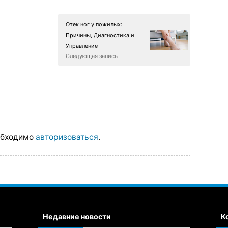
Отек ног у пожилых:
Причины, Диагностика и
Управление
Следующая запись
обходимо
авторизоваться
.
Недавние новости
К