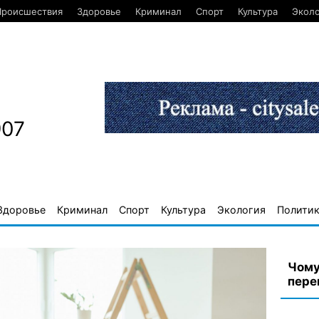
Происшествия
Здоровье
Криминал
Спорт
Культура
Экол
907
Здоровье
Криминал
Спорт
Культура
Экология
Полити
Чому
пере