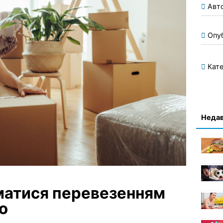
Авт
Опу
Кате
Недав
йматися перевезенням
о