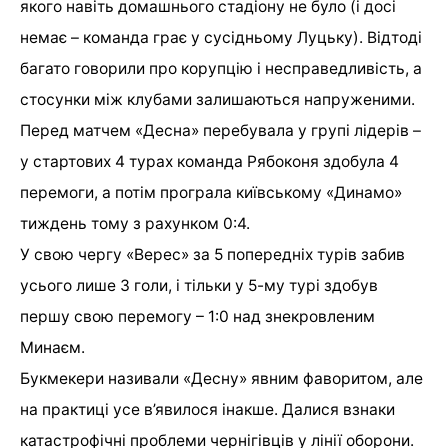
якого навіть домашнього стадіону не було (і досі
немає – команда грає у сусідньому Луцьку). Відтоді
багато говорили про корупцію і несправедливість, а
стосунки між клубами залишаються напруженими.
Перед матчем «Десна» перебувала у групі лідерів –
у стартових 4 турах команда Рябоконя здобула 4
перемоги, а потім програла київському «Динамо»
тиждень тому з рахунком 0:4.
У свою чергу «Верес» за 5 попередніх турів забив
усього лише 3 голи, і тільки у 5-му турі здобув
першу свою перемогу – 1:0 над знекровленим
Минаєм.
Букмекери називали «Десну» явним фаворитом, але
на практиці усе в’явилося інакше. Далися взнаки
катастрофічні проблеми чернігівців у лінії оборони.