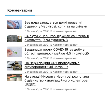
Комментарии
Без води залишаться деякі приватні
будинки у Чернігові: коли та на скільки
9 сентября, 2021
Комментариев нет
94 ліфти у Чернігові віджили свій термін
експлуатації: чи зупинять їх
9 сентября, 2021
Комментариев нет
Вакцинація проти COVID-19: за добу в
області щепилося майже 4,5 тисячі осіб
9 сентября, 2021
Комментариев нет
На Чернігівщині СБУ проводитиме
антитерористичні навчання
9 сентября, 2021
Комментариев нет
На вулиці Фікселя у Чернігові розпочали
будівництво каналізаційного колектора
(ВІДЕО)
9 сентября, 2021
Комментариев нет