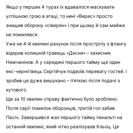
Якщо у перших 4 турах їх вдавалося маскувати
успішною грою в атаці, то нині «Верес» просто
знищив оборону «сіверян» і при цьому й сам майже
не помилявся.
Уже не 4-й хвилині рахунок після прострілу з флангу
відкрив колишній гравець «Десни» – захисник
Немчанінов. А у середині першого тайму ще один
екс-чернігівець Сергійчук подвоїв перевагу гостей. І
зробив це дуже вишукано – п’яткою після подачі з
кутового.
Ще за 10 хвилин справу фактично було зроблено.
Після серії помилок оборонців, третій гол забив
Пасіч. Завершився жах першого тайму пенальті на
останній хвилині, який чітко реалізував Кльоц. Це