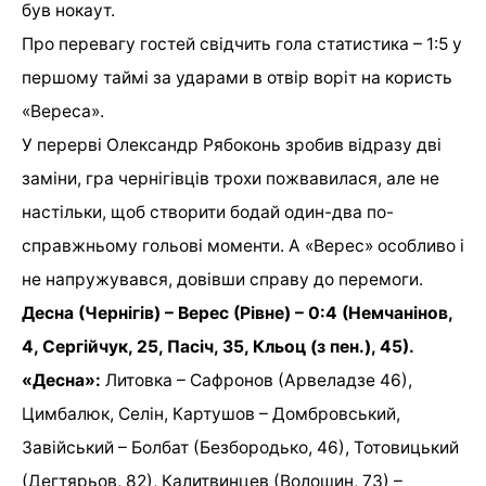
був нокаут.
Про перевагу гостей свідчить гола статистика – 1:5 у
першому таймі за ударами в отвір воріт на користь
«Вереса».
У перерві Олександр Рябоконь зробив відразу дві
заміни, гра чернігівців трохи пожвавилася, але не
настільки, щоб створити бодай один-два по-
справжньому гольові моменти. А «Верес» особливо і
не напружувався, довівши справу до перемоги.
Десна (Чернігів) – Верес (Рівне) – 0:4 (
Немчанінов,
4, Сергійчук, 25, Пасіч,
3
5,
Кльоц (з пен.), 45).
«Десна»:
Литовка – Сафронов (Арвеладзе 46),
Цимбалюк, Селін, Картушов – Домбровський,
Завійський – Болбат (Безбородько, 46), Тотовицький
(Дегтярьов, 82), Калитвинцев (Волошин, 73) –