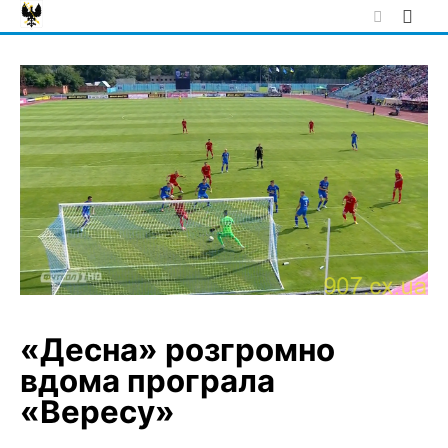
Skip
to
content
«Десна» розгромно
вдома програла
«Вересу»