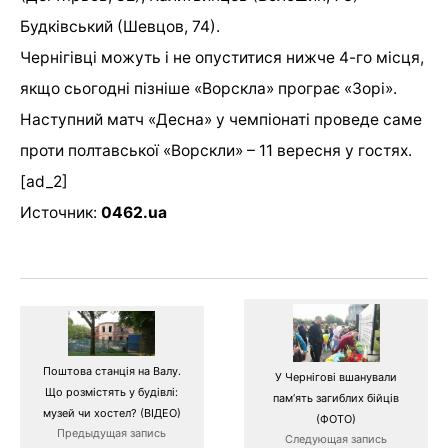
Будківський (Шевцов, 74).
Чернігівці можуть і не опуститися нижче 4-го місця,
якщо сьогодні пізніше «Ворскла» програє «Зорі».
Наступний матч «Десна» у чемпіонаті проведе саме
проти полтавської «Ворскли» – 11 вересня у гостях.
[ad_2]
Источник:
0462.ua
Поштова станція на Валу.
У Чернігові вшанували
Що розмістять у будівлі:
пам‘ять загиблих бійців
музей чи хостел? (ВІДЕО)
(ФОТО)
Предыдущая запись
Следующая запись