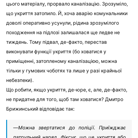
цього матеріалу, прорвало каналізацію. Зрозуміло,
що укриття затопило. Й, хоча аварію комунальники
доволі оперативно усунули, рідина зрозумілого
походження на підлозі залишалася ще ледве не
тиждень. Тому підвал, де-факто, перестав
виконувати функції укриття (бо ховатися у
приміщенні, затопленому каналізацією, можна
тільки у гумових чоботях та лише у разі крайньої
небезпеки).
Що робити, якщо укриття, де-юре, є, але, де-факто,
не придатне для того, щоб там ховатися? Дмитро
Брижинський відповідає так:
—
Можна звертатися до поліції. Приїжджає
патрульний наряд. Фіксує, що це укриття або