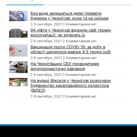
Без води залишаться деякі приватні
будинки у Чернігові: коли та на скільки
9 сентября, 2021
Комментариев нет
94 ліфти у Чернігові віджили свій термін
експлуатації: чи зупинять їх
9 сентября, 2021
Комментариев нет
Вакцинація проти COVID-19: за добу в
області щепилося майже 4,5 тисячі осіб
9 сентября, 2021
Комментариев нет
На Чернігівщині СБУ проводитиме
антитерористичні навчання
9 сентября, 2021
Комментариев нет
На вулиці Фікселя у Чернігові розпочали
будівництво каналізаційного колектора
(ВІДЕО)
9 сентября, 2021
Комментариев нет