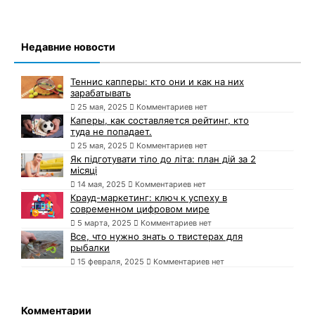
Недавние новости
Теннис капперы: кто они и как на них
зарабатывать
25 мая, 2025
Комментариев нет
Каперы, как составляется рейтинг, кто
туда не попадает.
25 мая, 2025
Комментариев нет
Як підготувати тіло до літа: план дій за 2
місяці
14 мая, 2025
Комментариев нет
Крауд-маркетинг: ключ к успеху в
современном цифровом мире
5 марта, 2025
Комментариев нет
Все, что нужно знать о твистерах для
рыбалки
15 февраля, 2025
Комментариев нет
Комментарии