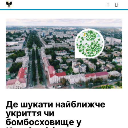
Skip
to
content
Де шукати найближче
укриття чи
бомбосховище у