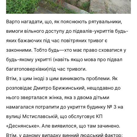
Варто нагадати, що, як пояснюють рятувальники,
вимоги вільного доступу до підвалів-укриттів будь-
яких бажаючих під час повітряних тривог є
законними. Тобто будь—хто має право сховатися у
будь-якому укритті (навіть якщо мова про підвал
багатоповерхівки)під час тривоги.
Втім, з цим іноді з цим виникають проблеми. Як
розповідає Дмитро Брижинський, нещодавно до
нього зверталася жінка, яка з двома дітьми
намагалася потрапити до укриття будинку № 3 на
вулиці Мстиславській, що обслуговує КП
«Деснянське». Але виявилося, що там зачинено.
Втім, у даному випадку винний людський фактор: