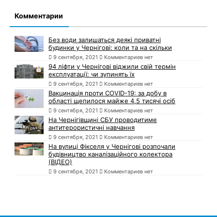
Комментарии
Без води залишаться деякі приватні
будинки у Чернігові: коли та на скільки
9 сентября, 2021
Комментариев нет
94 ліфти у Чернігові віджили свій термін
експлуатації: чи зупинять їх
9 сентября, 2021
Комментариев нет
Вакцинація проти COVID-19: за добу в
області щепилося майже 4,5 тисячі осіб
9 сентября, 2021
Комментариев нет
На Чернігівщині СБУ проводитиме
антитерористичні навчання
9 сентября, 2021
Комментариев нет
На вулиці Фікселя у Чернігові розпочали
будівництво каналізаційного колектора
(ВІДЕО)
9 сентября, 2021
Комментариев нет