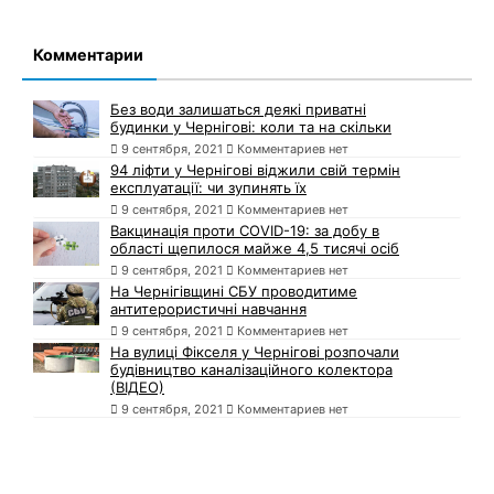
Комментарии
Без води залишаться деякі приватні
будинки у Чернігові: коли та на скільки
9 сентября, 2021
Комментариев нет
94 ліфти у Чернігові віджили свій термін
експлуатації: чи зупинять їх
9 сентября, 2021
Комментариев нет
Вакцинація проти COVID-19: за добу в
області щепилося майже 4,5 тисячі осіб
9 сентября, 2021
Комментариев нет
На Чернігівщині СБУ проводитиме
антитерористичні навчання
9 сентября, 2021
Комментариев нет
На вулиці Фікселя у Чернігові розпочали
будівництво каналізаційного колектора
(ВІДЕО)
9 сентября, 2021
Комментариев нет