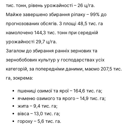
тис. тонн, рівень урожайності – 26 ц/га.
Майже завершено збирання ріпаку – 99% до
прогнозованих обсягів. З площі 48,5 тис. га
намолочено 144,3 тис. тонн при середній
урожайності 29,7 ц/га.
Загалом до збирання ранніх зернових та
зернобобових культур у господарствах усіх
категорій, за попередніми даними, маємо 207,5 тис.
га, зокрема:
пшениці озимої та ярої – 164,6 тис. га;
ячменю озимого та ярого – 14,9 тис. га;
жита – 9,4 тис. га;
вівса – 13,0 тис. га;
гороху – 5,6 тис. га.