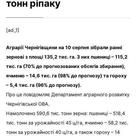
тонн ріпаку
[ad_1]
Аграрії Чернігівщини на 10 серпня зібрали ранні
зернові з площі 135,2 тис. га. З них пшениці – 115,2
тис. га (70% до прогнозованих обсягів збирання),
ячменю – 14,6 тис. га (98% до прогнозу) та гороху
– 5,4 тис. га (96% до прогнозу).
Про це повідомляє Департамент аграрного розвитку
Чернігівської ОВА.
Намолочено 590,6 тис. тонн зерна: пшениці – 518,4
тис. тонн за урожайності 45 ц/га, ячменю – 58,2 тис.
тонн за урожайності 40 ц/га, а також гороху – 14