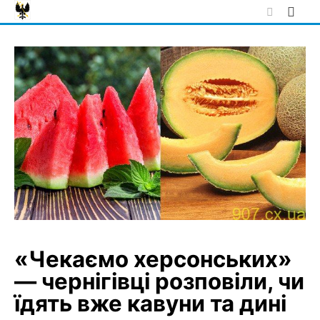
Skip
to
content
«Чекаємо херсонських»
— чернігівці розповіли, чи
їдять вже кавуни та дині