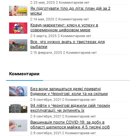
25 мая, 2025
Комментариев нет
Як підготувати тіло до літа: план дій за 2
місяці
14 мая, 2025
Комментариев нет
Крауд-маркетинг: ключ к успеху в
современном цифровом мире
5 марта, 2025
Комментариев нет
Все, что нужно знать о твистерах для
рыбалки
15 февраля, 2025
Комментариев нет
Комментарии
Без води залишаться деякі приватні
будинки у Чернігові: коли та на скільки
9 сентября, 2021
Комментариев нет
94 ліфти у Чернігові віджили свій термін
експлуатації: чи зупинять їх
9 сентября, 2021
Комментариев нет
Вакцинація проти COVID-19: за добу в
області щепилося майже 4,5 тисячі осіб
9 сентября, 2021
Комментариев нет