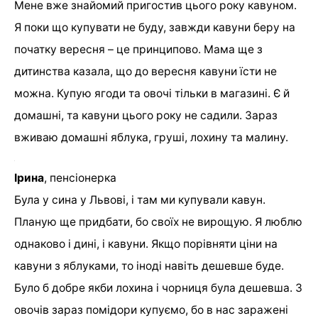
Мене вже знайомий пригостив цього року кавуном.
Я поки що купувати не буду, завжди кавуни беру на
початку вересня – це принципово. Мама ще з
дитинства казала, що до вересня кавуни їсти не
можна. Купую ягоди та овочі тільки в магазині. Є й
домашні, та кавуни цього року не садили. Зараз
вживаю домашні яблука, груші, лохину та малину.
Ірина
, пенсіонерка
Була у сина у Львові, і там ми купували кавун.
Планую ще придбати, бо своїх не вирощую. Я люблю
однаково і дині, і кавуни. Якщо порівняти ціни на
кавуни з яблуками, то іноді навіть дешевше буде.
Було б добре якби лохина і чорниця була дешевша. З
овочів зараз помідори купуємо, бо в нас заражені