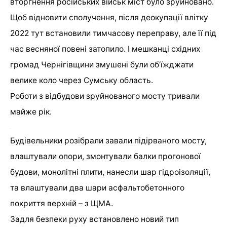
вторгнення російських військ міст було зруйновано.
Щоб відновити сполучення, після деокупації влітку
2022 тут встановили тимчасову переправу, але її під
час весняної повені затопило. І мешканці східних
громад Чернігівщини змушені були обʼїжджати
велике коло через Сумську область.
Роботи з відбудови зруйнованого мосту тривали
майже рік.
Будівельники розібрали завали підірваного мосту,
влаштували опори, змонтували балки прогонової
будови, монолітні плити, нанесли шар гідроізоляції,
та влаштували два шари асфальтобетонного
покриття верхній – з ЩМА.
Задля безпеки руху встановлено новий тип