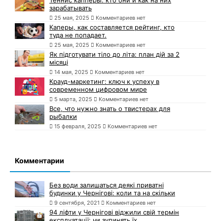
зарабатывать
25 мая, 2025
Комментариев нет
Каперы, как составляется рейтинг, кто
туда не попадает.
25 мая, 2025
Комментариев нет
Як підготувати тіло до літа: план дій за 2
місяці
14 мая, 2025
Комментариев нет
Крауд-маркетинг: ключ к успеху в
современном цифровом мире
5 марта, 2025
Комментариев нет
Все, что нужно знать о твистерах для
рыбалки
15 февраля, 2025
Комментариев нет
Комментарии
Без води залишаться деякі приватні
будинки у Чернігові: коли та на скільки
9 сентября, 2021
Комментариев нет
94 ліфти у Чернігові віджили свій термін
експлуатації: чи зупинять їх