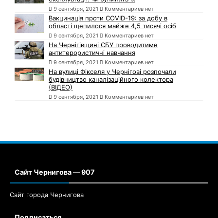
9 сентября, 2021
Комментариев нет
Вакцинація проти COVID-19: за добу в
області щепилося майже 4,5 тисячі осіб
9 сентября, 2021
Комментариев нет
На Чернігівщині СБУ проводитиме
антитерористичні навчання
9 сентября, 2021
Комментариев нет
На вулиці Фікселя у Чернігові розпочали
будівництво каналізаційного колектора
(ВІДЕО)
9 сентября, 2021
Комментариев нет
Сайт Чернигова — 907
Сайт города Чернигова
Подписаться