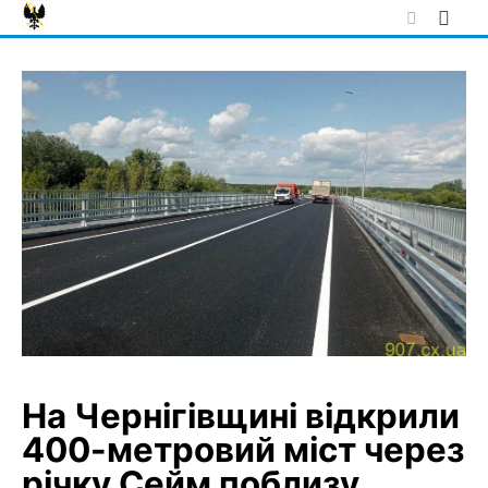
Skip
to
content
На Чернігівщині відкрили
400-метровий міст через
річку Сейм поблизу